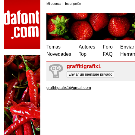
Mi cuenta
|
Inscripción
Temas
Autores
Foro
Enviar
Novedades
Top
FAQ
Herram
graffitigrafix1
Enviar un mensaje privado
graffitigrafix1@gmail.com