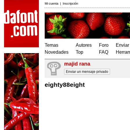
Mi cuenta
|
Inscripción
Temas
Autores
Foro
Enviar
Novedades
Top
FAQ
Herram
majid rana
Enviar un mensaje privado
eighty88eight