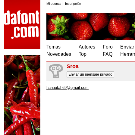
Mi cuenta
|
Inscripción
Temas
Autores
Foro
Enviar
Novedades
Top
FAQ
Herram
Sroa
Enviar un mensaje privado
hanautah69@gmail.com