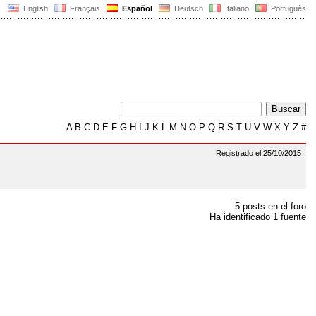
English
Français
Español
Deutsch
Italiano
Português
A
B
C
D
E
F
G
H
I
J
K
L
M
N
O
P
Q
R
S
T
U
V
W
X
Y
Z
#
Registrado el 25/10/2015
5 posts en el foro
Ha identificado 1 fuente