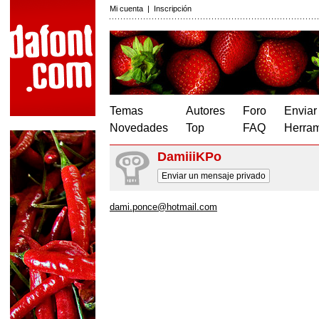
Mi cuenta
|
Inscripción
Temas
Autores
Foro
Enviar
Novedades
Top
FAQ
Herram
DamiiiKPo
Enviar un mensaje privado
dami.ponce@hotmail.com