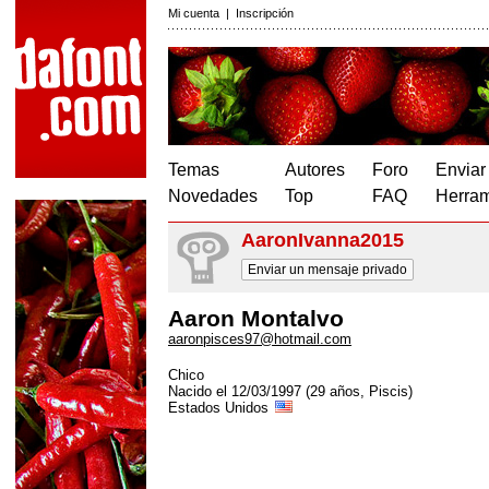
Mi cuenta
|
Inscripción
Temas
Autores
Foro
Enviar
Novedades
Top
FAQ
Herram
AaronIvanna2015
Enviar un mensaje privado
Aaron Montalvo
aaronpisces97@hotmail.com
Chico
Nacido el 12/03/1997 (29 años, Piscis)
Estados Unidos