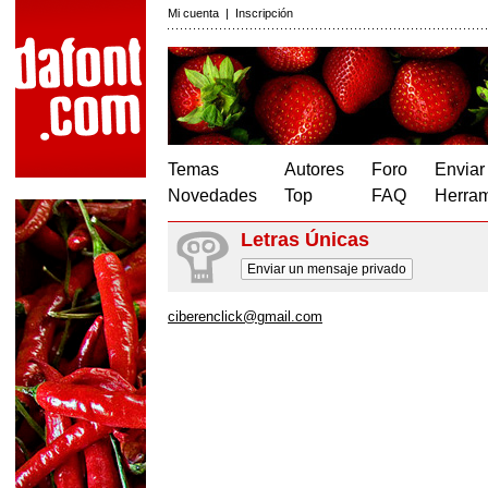
Mi cuenta
|
Inscripción
Temas
Autores
Foro
Enviar
Novedades
Top
FAQ
Herram
Letras Únicas
Enviar un mensaje privado
ciberenclick@gmail.com