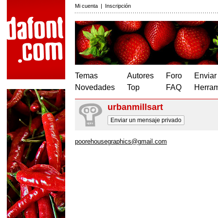
Mi cuenta
|
Inscripción
Temas
Autores
Foro
Enviar
Novedades
Top
FAQ
Herram
urbanmillsart
Enviar un mensaje privado
poorehousegraphics@gmail.com