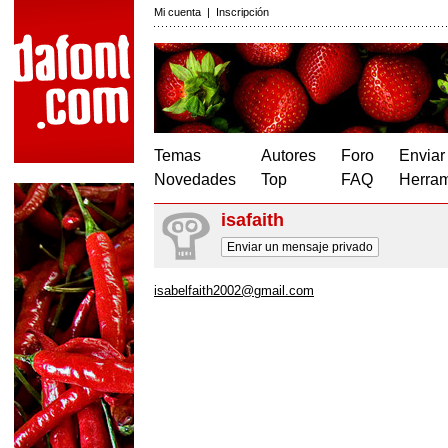
Mi cuenta
|
Inscripción
Temas
Autores
Foro
Enviar
Novedades
Top
FAQ
Herram
isafaith
Enviar un mensaje privado
isabelfaith2002@gmail.com