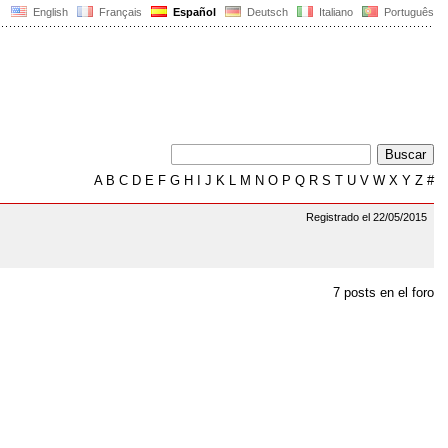
English
Français
Español
Deutsch
Italiano
Português
A
B
C
D
E
F
G
H
I
J
K
L
M
N
O
P
Q
R
S
T
U
V
W
X
Y
Z
#
Registrado el 22/05/2015
7 posts en el foro