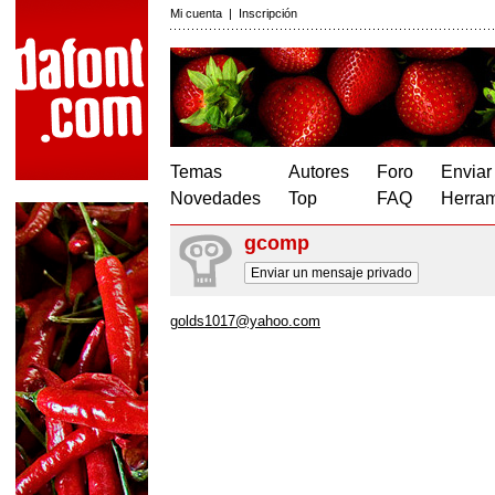
Mi cuenta
|
Inscripción
Temas
Autores
Foro
Enviar
Novedades
Top
FAQ
Herram
gcomp
Enviar un mensaje privado
golds1017@yahoo.com