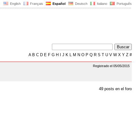
English
Français
Español
Deutsch
Italiano
Português
A
B
C
D
E
F
G
H
I
J
K
L
M
N
O
P
Q
R
S
T
U
V
W
X
Y
Z
#
Registrado el 05/05/2015
49 posts en el foro