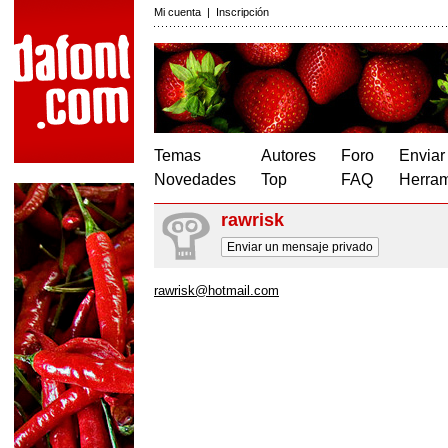
Mi cuenta
|
Inscripción
Temas
Autores
Foro
Enviar
Novedades
Top
FAQ
Herram
rawrisk
Enviar un mensaje privado
rawrisk@hotmail.com