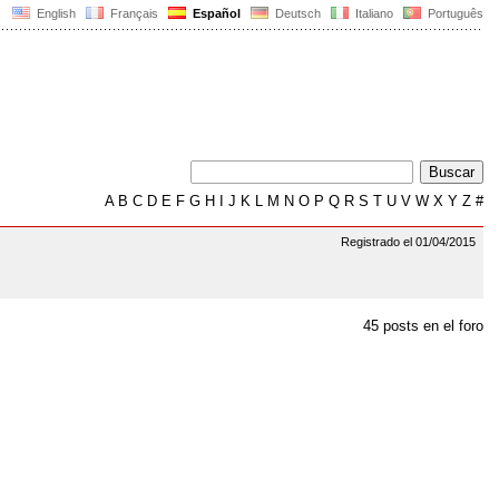
English
Français
Español
Deutsch
Italiano
Português
A
B
C
D
E
F
G
H
I
J
K
L
M
N
O
P
Q
R
S
T
U
V
W
X
Y
Z
#
Registrado el 01/04/2015
45 posts en el foro