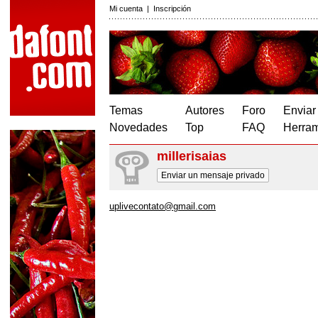
Mi cuenta
|
Inscripción
Temas
Autores
Foro
Enviar
Novedades
Top
FAQ
Herram
millerisaias
Enviar un mensaje privado
uplivecontato@gmail.com