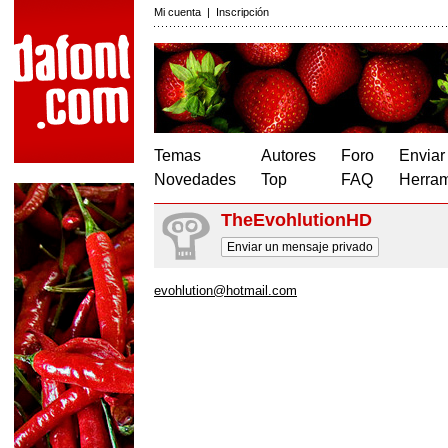
Mi cuenta
|
Inscripción
Temas
Autores
Foro
Enviar
Novedades
Top
FAQ
Herram
TheEvohlutionHD
Enviar un mensaje privado
evohlution@hotmail.com