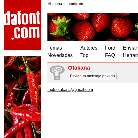
Mi cuenta
|
Inscripción
Temas
Autores
Foro
Enviar
Novedades
Top
FAQ
Herram
Otakana
Enviar un mensaje privado
mp5.otakana@gmail.com