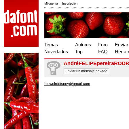
Mi cuenta
|
Inscripción
Temas
Autores
Foro
Enviar
Novedades
Top
FAQ
Herram
AndréFELIPEpereiraROD
Enviar un mensaje privado
thewolrddisney@gmail.com