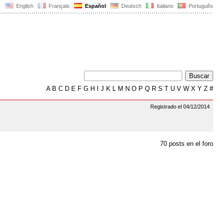
English
Français
Español
Deutsch
Italiano
Português
A
B
C
D
E
F
G
H
I
J
K
L
M
N
O
P
Q
R
S
T
U
V
W
X
Y
Z
#
Registrado el 04/12/2014
70 posts en el foro