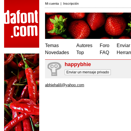
Mi cuenta
|
Inscripción
Temas
Autores
Foro
Enviar
Novedades
Top
FAQ
Herram
happybhie
Enviar un mensaje privado
abhiehalili@yahoo.com