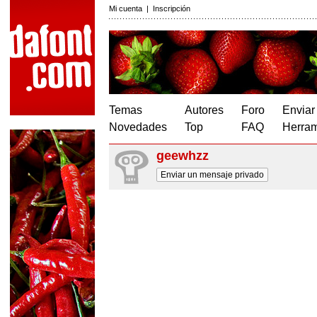
Mi cuenta
|
Inscripción
Temas
Autores
Foro
Enviar
Novedades
Top
FAQ
Herram
geewhzz
Enviar un mensaje privado