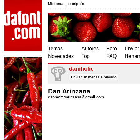
Mi cuenta
|
Inscripción
Temas
Autores
Foro
Enviar
Novedades
Top
FAQ
Herram
daniholic
Enviar un mensaje privado
Dan Arinzana
danmorcoarinzana@gmail.com