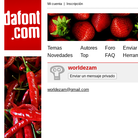
Mi cuenta
|
Inscripción
Temas
Autores
Foro
Enviar
Novedades
Top
FAQ
Herram
worldezam
Enviar un mensaje privado
worldezam@gmail.com