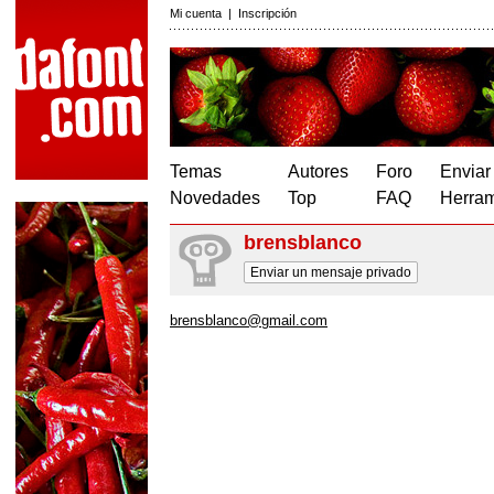
Mi cuenta
|
Inscripción
Temas
Autores
Foro
Enviar
Novedades
Top
FAQ
Herram
brensblanco
Enviar un mensaje privado
brensblanco@gmail.com