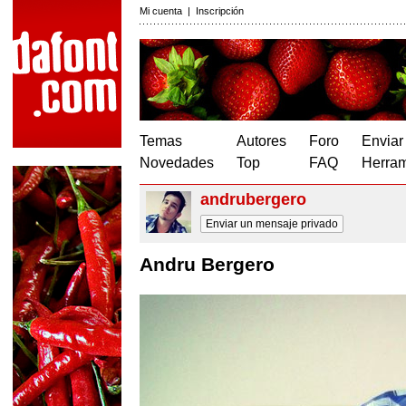
Mi cuenta
|
Inscripción
Temas
Autores
Foro
Enviar
Novedades
Top
FAQ
Herram
andrubergero
Enviar un mensaje privado
Andru Bergero