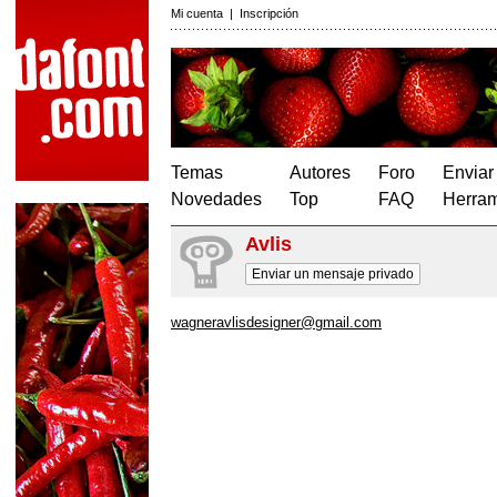
Mi cuenta
|
Inscripción
Temas
Autores
Foro
Enviar
Novedades
Top
FAQ
Herram
Avlis
Enviar un mensaje privado
wagneravlisdesigner@gmail.com