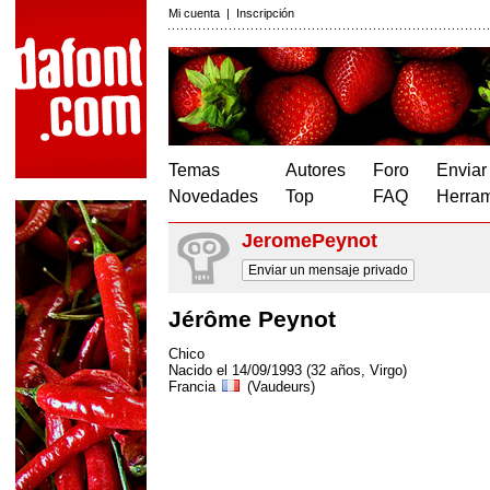
Mi cuenta
|
Inscripción
Temas
Autores
Foro
Enviar
Novedades
Top
FAQ
Herram
JeromePeynot
Enviar un mensaje privado
Jérôme Peynot
Chico
Nacido el 14/09/1993 (32 años, Virgo)
Francia
(Vaudeurs)