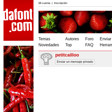
Mi cuenta
|
Inscripción
Temas
Autores
Foro
Enviar
Novedades
Top
FAQ
Herram
petitcailloo
Enviar un mensaje privado