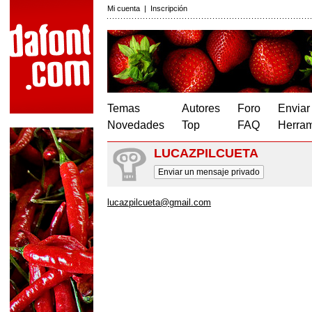
Mi cuenta
|
Inscripción
Temas
Autores
Foro
Enviar
Novedades
Top
FAQ
Herram
LUCAZPILCUETA
Enviar un mensaje privado
lucazpilcueta@gmail.com