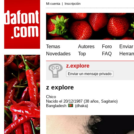
Mi cuenta
|
Inscripción
Temas
Autores
Foro
Enviar
Novedades
Top
FAQ
Herram
z.explore
Enviar un mensaje privado
z explore
Chico
Nacido el 20/12/1987 (38 años, Sagitario)
Bangladesh
(dhaka)