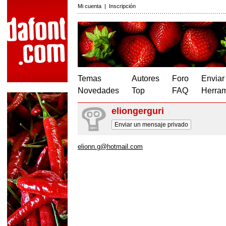
Mi cuenta
|
Inscripción
Temas
Autores
Foro
Enviar
Novedades
Top
FAQ
Herram
eliongerguri
Enviar un mensaje privado
elionn.g@hotmail.com