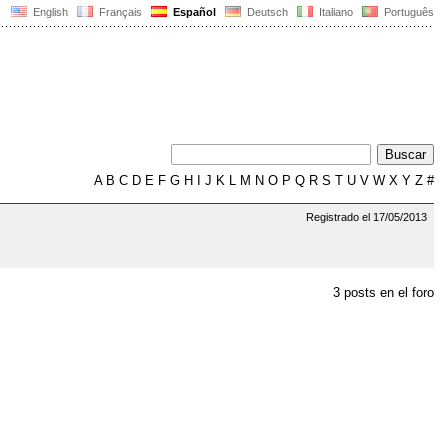
English
Français
Español
Deutsch
Italiano
Português
A
B
C
D
E
F
G
H
I
J
K
L
M
N
O
P
Q
R
S
T
U
V
W
X
Y
Z
#
Registrado el 17/05/2013
3 posts en el foro