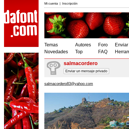
Mi cuenta
|
Inscripción
Temas
Autores
Foro
Enviar
Novedades
Top
FAQ
Herram
salmacordero
Enviar un mensaje privado
salmacordero83@yahoo.com