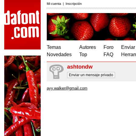
Mi cuenta
|
Inscripción
Temas
Autores
Foro
Enviar
Novedades
Top
FAQ
Herram
ashtondw
Enviar un mensaje privado
ayy.walker@gmail.com