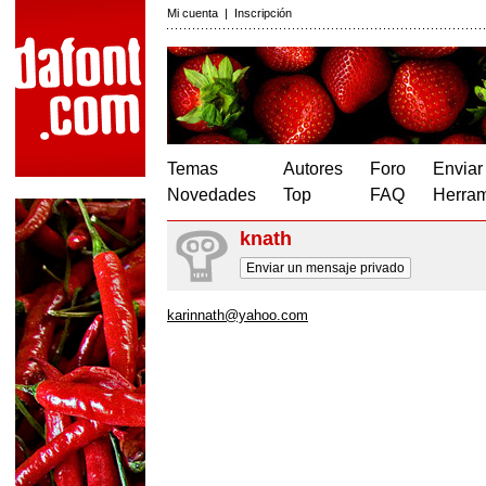
Mi cuenta
|
Inscripción
Temas
Autores
Foro
Enviar
Novedades
Top
FAQ
Herram
knath
Enviar un mensaje privado
karinnath@yahoo.com