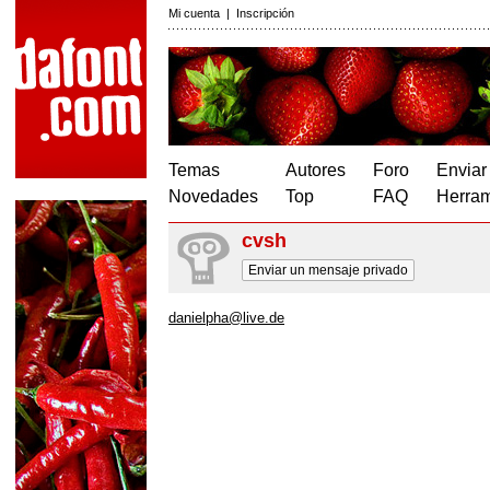
Mi cuenta
|
Inscripción
Temas
Autores
Foro
Enviar
Novedades
Top
FAQ
Herram
cvsh
Enviar un mensaje privado
danielpha@live.de