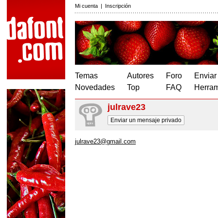
Mi cuenta
|
Inscripción
Temas
Autores
Foro
Enviar
Novedades
Top
FAQ
Herram
julrave23
Enviar un mensaje privado
julrave23@gmail.com