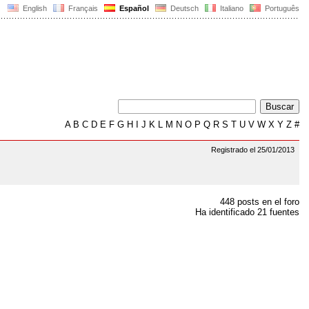
English
Français
Español
Deutsch
Italiano
Português
A
B
C
D
E
F
G
H
I
J
K
L
M
N
O
P
Q
R
S
T
U
V
W
X
Y
Z
#
Registrado el 25/01/2013
448 posts en el foro
Ha identificado 21 fuentes