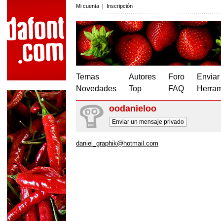
Mi cuenta
|
Inscripción
Temas
Autores
Foro
Enviar
Novedades
Top
FAQ
Herram
oodanieloo
Enviar un mensaje privado
daniel_graphik@hotmail.com