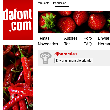
Mi cuenta
|
Inscripción
Temas
Autores
Foro
Enviar
Novedades
Top
FAQ
Herram
djhammie1
Enviar un mensaje privado