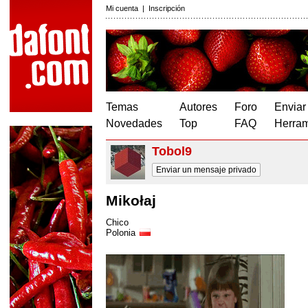
Mi cuenta
|
Inscripción
Temas
Autores
Foro
Enviar
Novedades
Top
FAQ
Herram
Tobol9
Enviar un mensaje privado
Mikołaj
Chico
Polonia