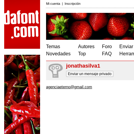
Mi cuenta
|
Inscripción
Temas
Autores
Foro
Enviar
Novedades
Top
FAQ
Herram
jonathasilva1
Enviar un mensaje privado
agenciaeterno@gmail.com