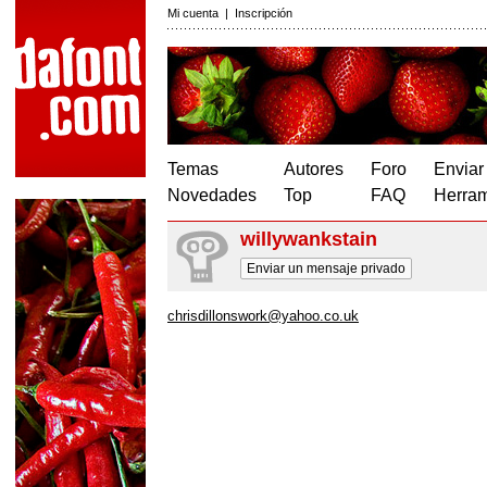
Mi cuenta
|
Inscripción
Temas
Autores
Foro
Enviar
Novedades
Top
FAQ
Herram
willywankstain
Enviar un mensaje privado
chrisdillonswork@yahoo.co.uk