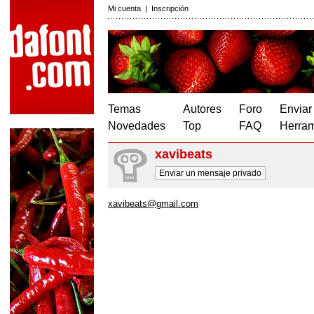
Mi cuenta
|
Inscripción
Temas
Autores
Foro
Enviar
Novedades
Top
FAQ
Herram
xavibeats
Enviar un mensaje privado
xavibeats@gmail.com