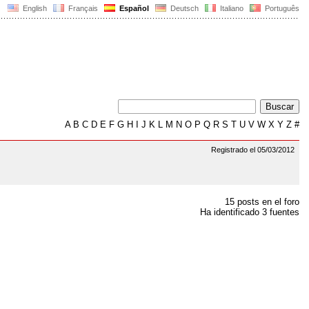
English
Français
Español
Deutsch
Italiano
Português
A
B
C
D
E
F
G
H
I
J
K
L
M
N
O
P
Q
R
S
T
U
V
W
X
Y
Z
#
Registrado el 05/03/2012
15 posts en el foro
Ha identificado 3 fuentes