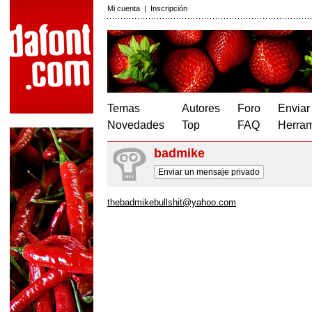
Mi cuenta
|
Inscripción
Temas
Autores
Foro
Enviar
Novedades
Top
FAQ
Herram
badmike
Enviar un mensaje privado
thebadmikebullshit@yahoo.com