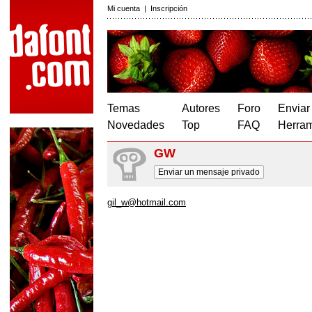
Mi cuenta
|
Inscripción
Temas
Autores
Foro
Enviar
Novedades
Top
FAQ
Herram
GW
Enviar un mensaje privado
gil_w@hotmail.com