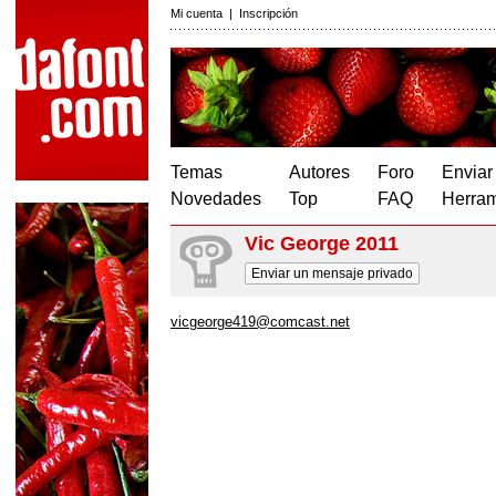
Mi cuenta
|
Inscripción
Temas
Autores
Foro
Enviar
Novedades
Top
FAQ
Herram
Vic George 2011
Enviar un mensaje privado
vicgeorge419@comcast.net