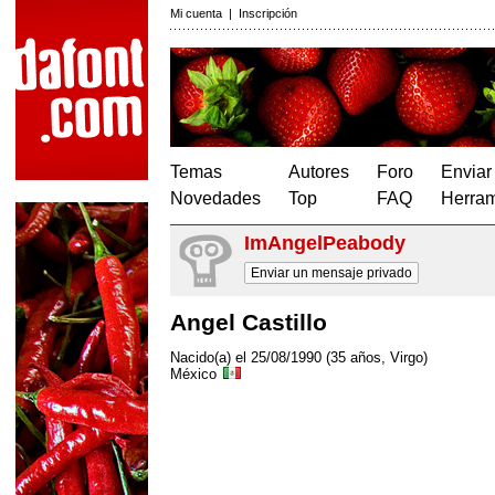
Mi cuenta
|
Inscripción
Temas
Autores
Foro
Enviar
Novedades
Top
FAQ
Herram
ImAngelPeabody
Enviar un mensaje privado
Angel Castillo
Nacido(a) el 25/08/1990 (35 años, Virgo)
México