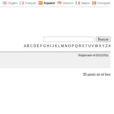
English
Français
Español
Deutsch
Italiano
Português
A
B
C
D
E
F
G
H
I
J
K
L
M
N
O
P
Q
R
S
T
U
V
W
X
Y
Z
#
Registrado el 02/11/2011
35 posts en el foro