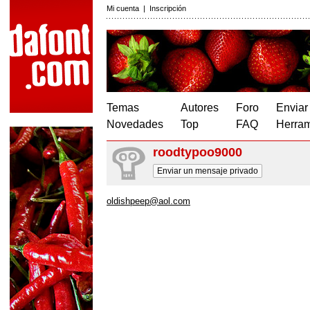
Mi cuenta
|
Inscripción
Temas
Autores
Foro
Enviar
Novedades
Top
FAQ
Herram
roodtypoo9000
Enviar un mensaje privado
oldishpeep@aol.com