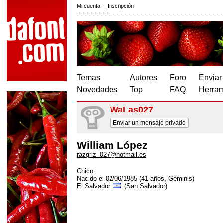
Mi cuenta
|
Inscripción
Temas
Autores
Foro
Enviar
Novedades
Top
FAQ
Herram
WaLas027
Enviar un mensaje privado
William López
razgriz_027@hotmail.es
Chico
Nacido el 02/06/1985 (41 años, Géminis)
El Salvador
(San Salvador)