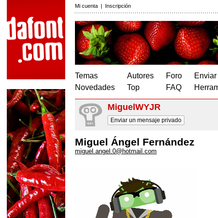
Mi cuenta
|
Inscripción
Temas
Autores
Foro
Enviar
Novedades
Top
FAQ
Herram
MiguelWYJR
Enviar un mensaje privado
Miguel Ángel Fernández
miguel.angel.0@hotmail.com