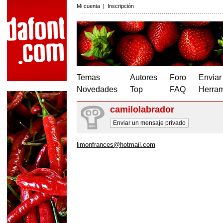
Mi cuenta
|
Inscripción
Temas
Autores
Foro
Enviar
Novedades
Top
FAQ
Herram
camilolabrador
Enviar un mensaje privado
limonfrances@hotmail.com