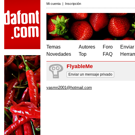
Mi cuenta
|
Inscripción
Temas
Autores
Foro
Enviar
Novedades
Top
FAQ
Herram
FlyableMe
Enviar un mensaje privado
yasmn2001@hotmail.com