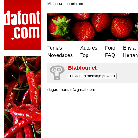
Mi cuenta
|
Inscripción
Temas
Autores
Foro
Enviar
Novedades
Top
FAQ
Herram
Blablounet
Enviar un mensaje privado
dugas.thomas@gmail.com