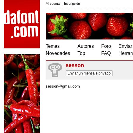
Mi cuenta
|
Inscripción
Temas
Autores
Foro
Enviar
Novedades
Top
FAQ
Herram
sesson
Enviar un mensaje privado
sesson@gmail.com